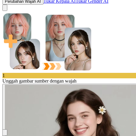
Tukar Kepala AI
Tukar Gender AI
Perubahan Wajah AI
1
Unggah gambar sumber dengan wajah