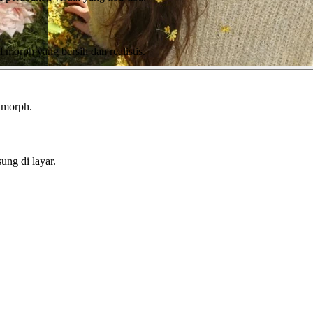
morph yang bersih dan realistis.
s morph.
ung di layar.