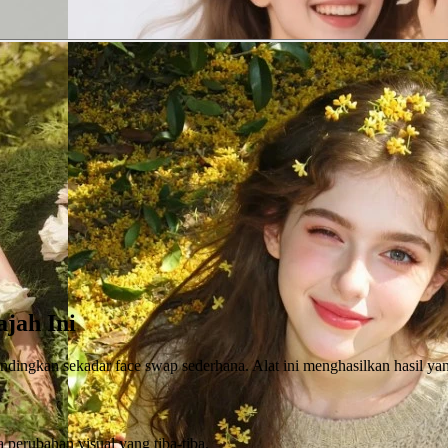
jah Ini
ndingkan sekadar face swap sederhana. Alat ini menghasilkan hasil yan
 perubahan visual yang tiba-tiba.