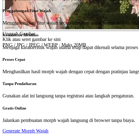
Penggabungan Fitur Wajah
Menggabungkan fitur wajah secara bertahap untuk menghasilkan hasil 
Unggah Gambar
Konsistensi Identitas
Klik atau seret gambar ke sini
PNG / JPG / JPEG / WEBP · Maks 20MB
Menjaga karakteristik wajah utama tetap dapat dikenali selama prose
Proses Cepat
Menghasilkan hasil morph wajah dengan cepat dengan pratinjau langs
Tanpa Pendaftaran
Gunakan alat ini langsung tanpa registrasi atau langkah pengaturan.
Gratis Online
Jalankan pembuatan morph wajah langsung di browser tanpa biaya.
Generate Morph Wajah