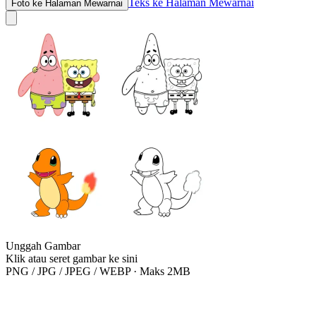
Teks ke Halaman Mewarnai
Foto ke Halaman Mewarnai
Unggah Gambar
Klik atau seret gambar ke sini
PNG / JPG / JPEG / WEBP · Maks 2MB