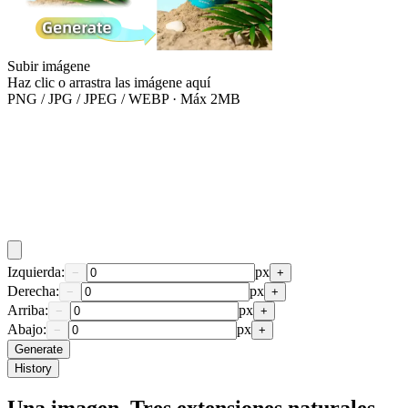
Subir imágene
Haz clic o arrastra las imágene aquí
PNG / JPG / JPEG / WEBP · Máx 2MB
Izquierda:
px
−
+
Derecha:
px
−
+
Arriba:
px
−
+
Abajo:
px
−
+
Generate
History
Una imagen. Tres extensiones naturales.