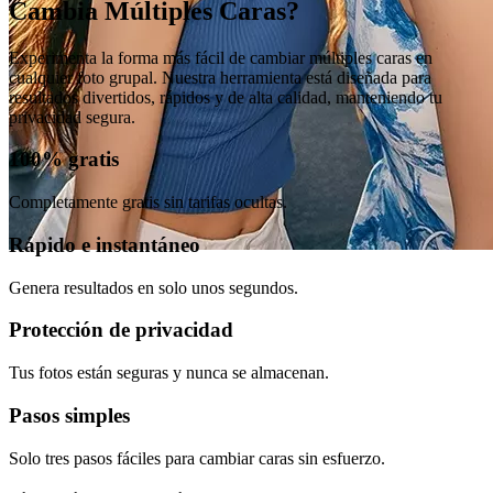
Cambia Múltiples Caras?
Experimenta la forma más fácil de cambiar múltiples caras en
cualquier foto grupal. Nuestra herramienta está diseñada para
resultados divertidos, rápidos y de alta calidad, manteniendo tu
privacidad segura.
100% gratis
Completamente gratis sin tarifas ocultas.
Rápido e instantáneo
Genera resultados en solo unos segundos.
Protección de privacidad
Tus fotos están seguras y nunca se almacenan.
Pasos simples
Solo tres pasos fáciles para cambiar caras sin esfuerzo.