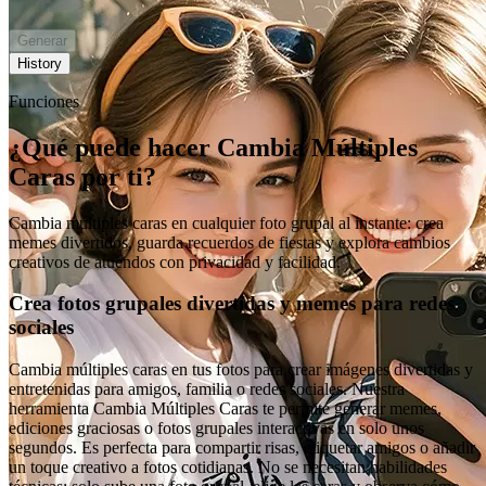
Generar
History
Funciones
¿Qué puede hacer Cambia Múltiples
Caras por ti?
Cambia múltiples caras en cualquier foto grupal al instante: crea
memes divertidos, guarda recuerdos de fiestas y explora cambios
creativos de atuendos con privacidad y facilidad.
Crea fotos grupales divertidas y memes para redes
sociales
Cambia múltiples caras en tus fotos para crear imágenes divertidas y
entretenidas para amigos, familia o redes sociales. Nuestra
herramienta Cambia Múltiples Caras te permite generar memes,
ediciones graciosas o fotos grupales interactivas en solo unos
segundos. Es perfecta para compartir risas, etiquetar amigos o añadir
un toque creativo a fotos cotidianas. No se necesitan habilidades