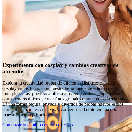
Experimenta con cosplay y cambios creativos de
atuendos
Explora tu creatividad probando diferentes disfraces o estilos
cosplay en tus fotos. Con nuestra herramienta de edición de
múltiples caras, puedes cambiar caras entre amigos, experimentar
con atuendos únicos y crear fotos grupales entretenidas en segundos.
Es una forma segura, privada y divertida de probar nuevos estilos,
compartir ediciones creativas y convertir cada foto en una obra
maestra sin complicaciones.
Comenzar tu cambio creativo de caras