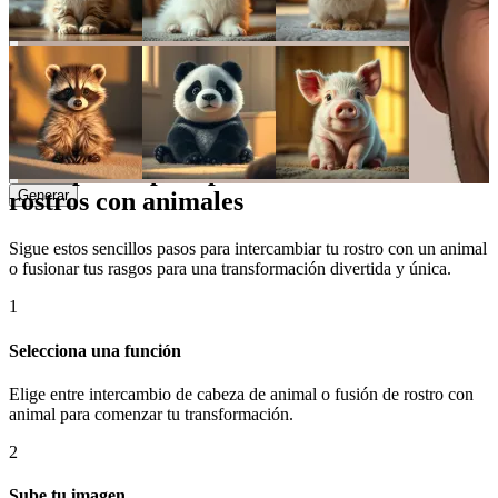
y realista.
Fusión de rostro con animal
La fusión de rostro con animal mezcla suavemente tus rasgos
faciales con los de un animal, dándote un aspecto híbrido único.
Guía paso a paso para intercambio de
Generar
rostros con animales
Sigue estos sencillos pasos para intercambiar tu rostro con un animal
o fusionar tus rasgos para una transformación divertida y única.
1
Selecciona una función
Elige entre intercambio de cabeza de animal o fusión de rostro con
animal para comenzar tu transformación.
2
Sube tu imagen