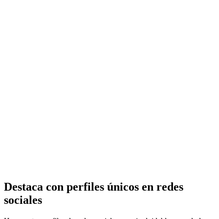
Subir imágene
Haz clic o arrastra las imágene aquí
Destaca con perfiles únicos en redes
PNG / JPG / JPEG / WEBP · Máx 2MB
sociales